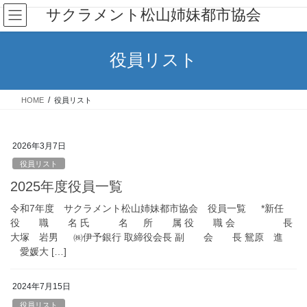
コ
ナ
サクラメント松山姉妹都市協会
ン
ビ
テ
ゲ
ン
ー
役員リスト
ツ
シ
へ
ョ
ス
ン
HOME
役員リスト
キ
に
ッ
移
プ
動
2026年3月7日
役員リスト
2025年度役員一覧
令和7年度 サクラメント松山姉妹都市協会 役員一覧 *新任
役 職 名 氏 名 所 属 役 職 会 長
大塚 岩男 ㈱伊予銀行 取締役会長 副 会 長 鴛原 進
愛媛大 […]
2024年7月15日
役員リスト